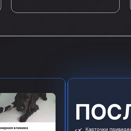
ющая работа по опт
ПОС
Карточки приведе