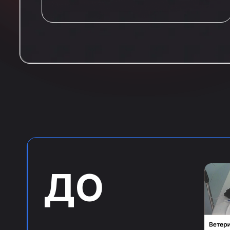
ДО
Последу