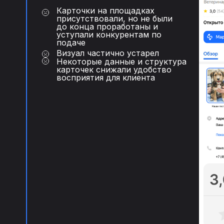
Карточки на площадках
Сверка с клиентом цен и
присутствовали, но не были
услуг
на предмет актуаль
до конца проработаны и
уступали конкурентам по
подаче
Визуал частично устарел
Согласование акций
ежем
Некоторые данные и структура
и последующее их оформл
карточек снижали удобство
восприятия для клиента
Ежедневный контроль ре
на всех площадках