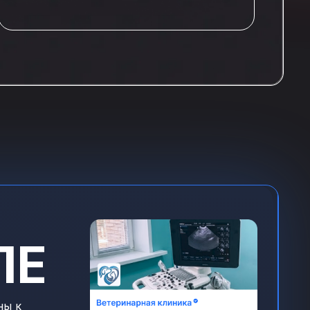
имизации
ЛЕ
ны к