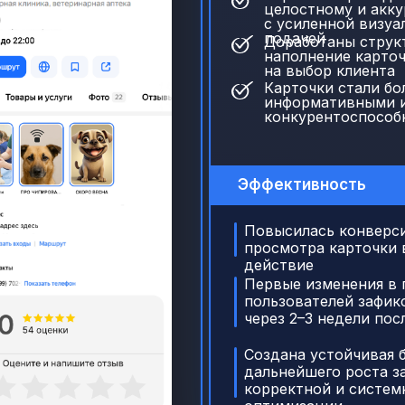
целостному и акк
 дополнительных
Согласование
е
с усиленной визуа
подачей
Доработаны струк
ности
в месяц
наполнение карточ
на выбор клиента
Карточки стали бо
есячно
Обновление фо
информативными 
конкурентоспособ
ение дизайнером
появления новы
путации
Соблюдение
пр
Эффективность
касающихся оп
Повысилась конверси
просмотра карточки 
действие
Первые изменения в
пользователей зафи
через 2–3 недели пос
Создана устойчивая б
дальнейшего роста за
корректной и систем