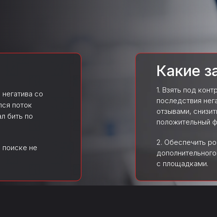
Какие з
1. Взять под кон
 негатива со
последствия нег
лся поток
отзывами, снизит
л бить по
положительный ф
2. Обеспечить ро
в поиске не
дополнительного
с площадками.