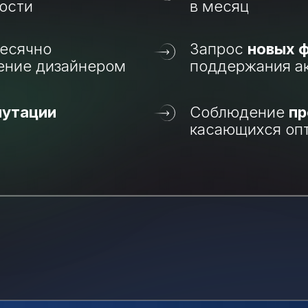
ности
в месяц
есячно
Запрос
новых 
ение дизайнером
поддержания а
путации
Соблюдение
пр
касающихся оп