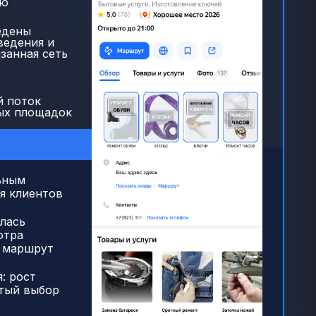
ью
едены
ведения и
занная сеть
й поток
ых площадок
ьным
я клиентов
лась
отра
и маршрут
: рост
стый выбор