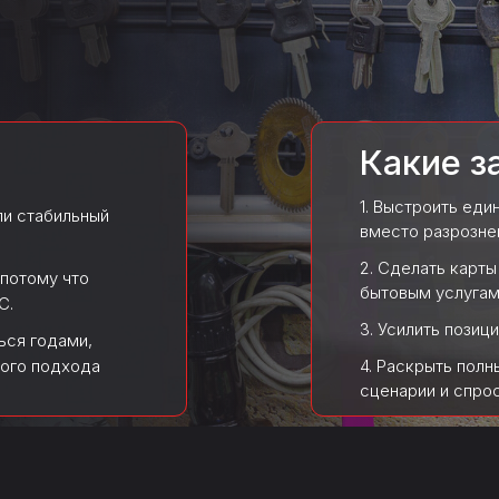
Какие з
1. Выстроить ед
ли стабильный
вместо разрозне
2. Сделать карт
 потому что
бытовым услугам
С.
3. Усилить позиц
ься годами,
ного подхода
4. Раскрыть пол
сценарии и спрос