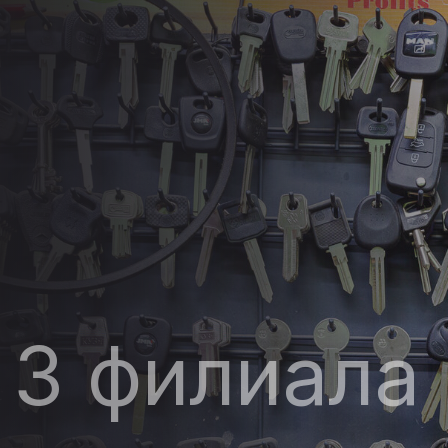
а
3 филиала