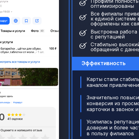
Профили полност
оптимизированы
Все филиалы прив
к единой системе 
оформлены как свя
Выстроена работа
с репутацией
Стабильно высоки
обращений с данн
Эффективность
Карты стали стабил
каналом привлечени
Значительно повыси
конверсия из просм
карточки в звонок 
Усилилась репутация
доверия и более ча
в пользу филиалов