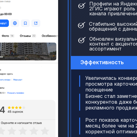
Профили на Яндекс
2ГИС играют роль
канала привлечени
Стабильно высоки
обращений с данн
Обновлен визуаль
контент с акценто
ассортимент
Эффективность
Увеличилась конвер
просмотра карточки
посещение
Бизнес стал заметне
конкурентов даже б
рекламного продви
Рост показов карто
месяц более чем на 
корректной оптими