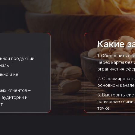
Какие з
1. Обеспечить ст
льной продукции
через карты без
налы.
ограничения сфе
ьно и не
2. Сформировать
основном канале
вых клиентов –
3. Выстроить сис
 аудитории и
получение отзыв
т.
точке.