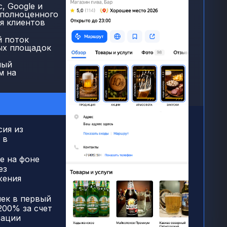
, Google и
 полноценного
я клиентов
й поток
ых площадок
ный
м на
сия из
 в
е на фоне
ез
жения
чек в первый
200% за счет
зации