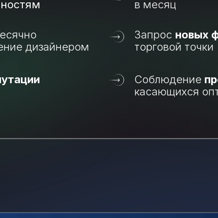
нностям
в месяц
есячно
Запрос
новых 
ение дизайнером
торговой точки
путации
Соблюдение
пр
касающихся оп