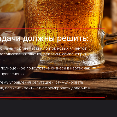
адачи должны решить:
абильный органический приток новых клиентов
 использования платной рекламы, компенсируя
ры.
 полноценное присутствие бизнеса в картах как
 привлечения.
тему управления репутацией: стимулировать
ов, повысить рейтинг и сформировать доверие к